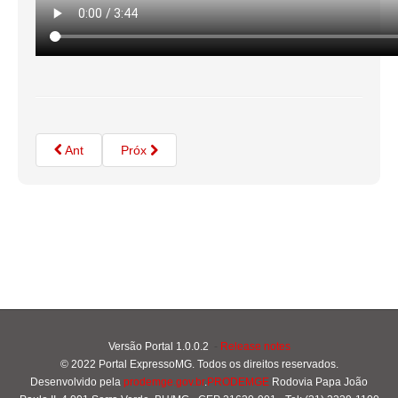
Ant
Próx
Versão Portal 1.0.0.2
-
Release notes
© 2022 Portal ExpressoMG. Todos os direitos reservados.
Desenvolvido pela
prodemge.gov.br
.
PRODEMGE
Rodovia Papa João