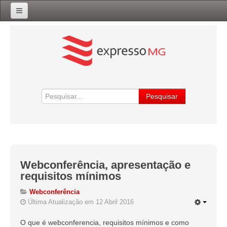
Início
Sobre
Contatos
Acesso ExpressoMG
Busca
Pesquisar
Acesso Chat ExpressoMG
Acesso ExpressoMG Drive
Vídeos ExpressoMG
Webconferência, apresentação e
requisitos mínimos
Vídeos ExpressoMG Drive
Webconferência
Última Atualização em 12 Abril 2016
O que é webconferencia, requisitos mínimos e como